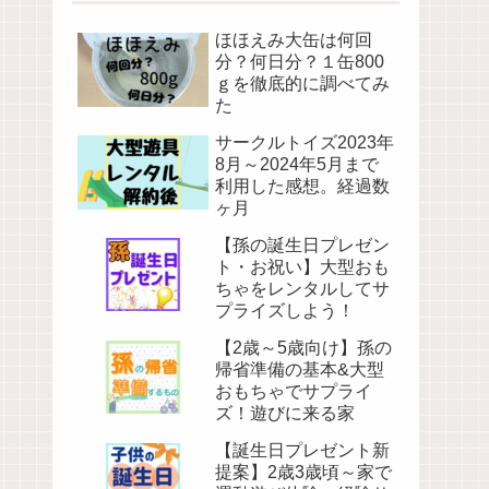
ほほえみ大缶は何回
分？何日分？１缶800
ｇを徹底的に調べてみ
た
サークルトイズ2023年
8月～2024年5月まで
利用した感想。経過数
ヶ月
【孫の誕生日プレゼン
ト・お祝い】大型おも
ちゃをレンタルしてサ
プライズしよう！
【2歳～5歳向け】孫の
帰省準備の基本&大型
おもちゃでサプライ
ズ！遊びに来る家
【誕生日プレゼント新
提案】2歳3歳頃～家で