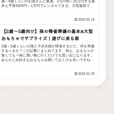
歳～8歳くらいのお孫さんに最適。3万円弱～20万円する遊
具も予算5000円～1万円でレンタルできる。大型遊具でサ
プライズギフトをしよう！
2024.02.14
【2歳～5歳向け】孫の帰省準備の基本&大型
おもちゃでサプライズ！遊びに来る家
2歳～5歳くらいの孫と子供夫婦が帰省するけど。何を準備
するべきか？この記事にまとめてます。例え、おもちゃが
無くても一緒に買い物に行くだけでも思い出になります。
あらかじめ好きなおもちゃを聞いておくのも良いですね。
また遊びに来る家にするために、大きなおもちゃでサプラ
イズ・プチプレゼントしよう！
2024.01.29