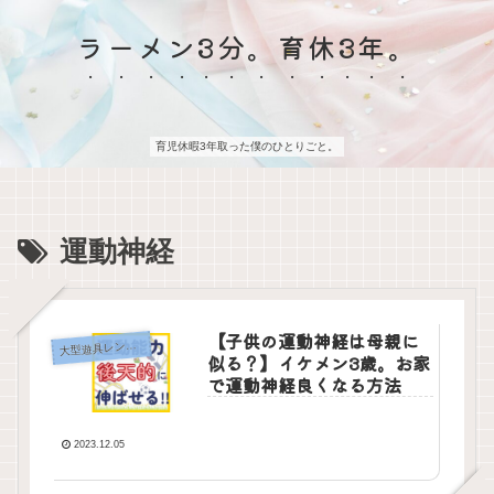
ラーメン3分。育休3年。
育児休暇3年取った僕のひとりごと。
運動神経
【子供の運動神経は母親に
大
型遊具レンタル
似る？】イケメン3歳。お家
で運動神経良くなる方法
2023.12.05