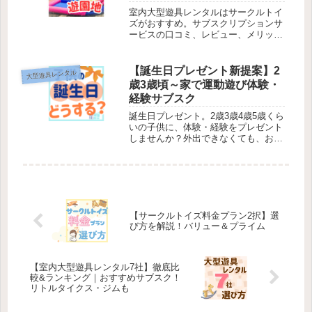
室内大型遊具レンタルはサークルトイ
ズがおすすめ。サブスクリプションサ
ービスの口コミ、レビュー、メリット
デメリットランキング。家庭用エアー
遊具、ジャングルジム、ブランコ、乗
用ラジコン、プレイハウスなど。うち
【誕生日プレゼント新提案】2
大型遊具レンタル
の3歳の子どもが部屋で外出しなくて
歳3歳頃～家で運動遊び体験・
も体を動かして遊んでいます。徒歩0
経験サブスク
分おうちが公園。
誕生日プレゼント。2歳3歳4歳5歳くら
いの子供に、体験・経験をプレゼント
しませんか？外出できなくても、お家
で運動遊びすると、運動能力を伸ばせ
ます。誕生日プレゼントで100年使え
る運動能力・自己肯定感をゲットしよ
う。子供用の室内大型遊具レンタルの
サブスク、サークルトイズ（circle
toys）を紹介。
【サークルトイズ料金プラン2択】選
び方を解説！バリュー＆プライム
【室内大型遊具レンタル7社】徹底比
較&ランキング｜おすすめサブスク！
リトルタイクス・ジムも