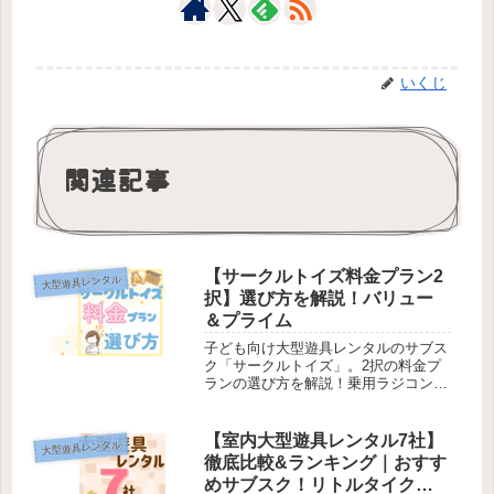
いくじ
関連記事
【サークルトイズ料金プラン2
大型遊具レンタル
択】選び方を解説！バリュー
＆プライム
子ども向け大型遊具レンタルのサブス
ク「サークルトイズ」。2択の料金プ
ランの選び方を解説！乗用ラジコンの
レンタルなら迷わずプライムプランで
OK！エアー遊具など他の遊具なら利
用目的や送料で判断する必要がありま
【室内大型遊具レンタル7社】
大型遊具レンタル
す。この記事で詳しく解説していま
徹底比較&ランキング｜おすす
す。この機会に大型遊具で遊んでみよ
めサブスク！リトルタイク
う！