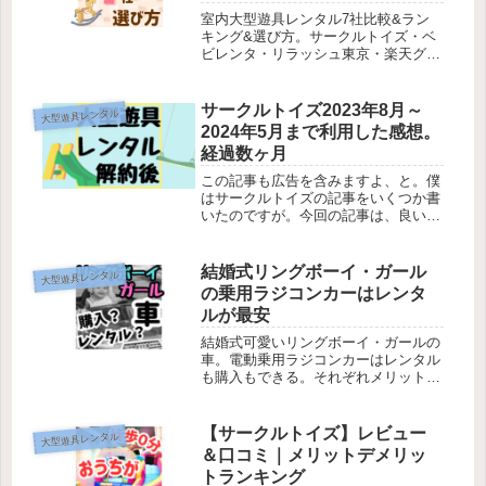
ス・ジムも
室内大型遊具レンタル7社比較&ラン
キング&選び方。サークルトイズ・ベ
ビレンタ・リラッシュ東京・楽天グッ
ドベビー・ナイスベビー・ホクソンベ
ビー・愛育ベビー。おすすめサブスク
なら、リトルタイクス・ボーネルン
サークルトイズ2023年8月～
大型遊具レンタル
ド・滑り台・ジャングルジム・家庭用
2024年5月まで利用した感想。
エアー遊具など借り放題。自宅が公園
経過数ヶ月
になる！子どもの遊びは大型遊具レン
タル。
この記事も広告を含みますよ、と。僕
はサークルトイズの記事をいくつか書
いたのですが。今回の記事は、良いこ
とも悪いことも書くので、少しためら
いもありますし。サークルトイズ関係
者の目に入らないことを祈りながら記
結婚式リングボーイ・ガール
大型遊具レンタル
事を書こうと思います。笑どうせ誰も
の乗用ラジコンカーはレンタ
見...
ルが最安
結婚式可愛いリングボーイ・ガールの
車。電動乗用ラジコンカーはレンタル
も購入もできる。それぞれメリットデ
メリットを詳しく解説。レンタル最安
はサークルトイズ。購入は車種豊富。
ベンツ・レクサス・オールドタイプ・
【サークルトイズ】レビュー
大型遊具レンタル
ランボルギーニ・アウディなどの電動
＆口コミ｜メリットデメリッ
乗用玩具があり、使用後はプレゼント
トランキング
や売るなど自由。