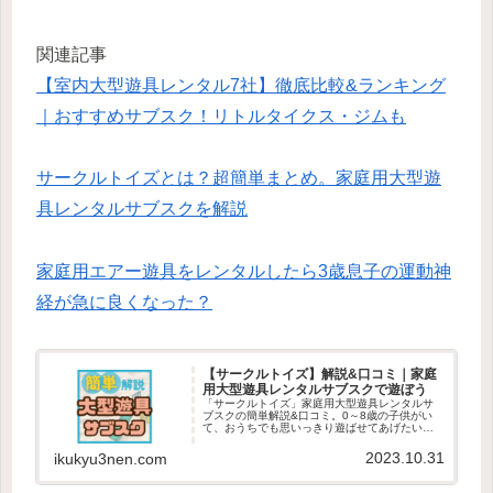
関連記事
【室内大型遊具レンタル7社】徹底比較&ランキング
｜おすすめサブスク！リトルタイクス・ジムも
サークルトイズとは？超簡単まとめ。家庭用大型遊
具レンタルサブスクを解説
家庭用エアー遊具をレンタルしたら3歳息子の運動神
経が急に良くなった？
【サークルトイズ】解説&口コミ｜家庭
用大型遊具レンタルサブスクで遊ぼう
「サークルトイズ」家庭用大型遊具レンタルサ
ブスクの簡単解説&口コミ。0～8歳の子供がい
て、おうちでも思いっきり遊ばせてあげたい。
体験・経験をプレゼントしたい。それなら大型
遊具で遊ぼう！レンタルなら処分に困らなくて
2023.10.31
ikukyu3nen.com
何度も試せる。エアー遊具でおうちが徒歩0分の
公園に。100年使える運動能力・自己肯定感を伸
ばそう！