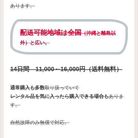
あります。
配送可能地域は全国
（沖縄と離島以
外）と広い。
14日間 11,000～16,000円（送料無料）
通常購入も多数
取り扱っていて
レンタル品を気に入ったら購入できる場合も
ありま
す。
自然故障のみ無償で対応。