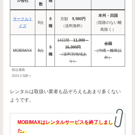
ル会社
種
数
本州・四国
サークルト
8
月額
9,980円
9台
（陸路のない離
イズ
種
（送料無料）
島除く）
14日間
11,000～
全国
5
16,000円
MOBIMAX
8台
（沖縄・離島以
種
（送料別地域あ
外）
り）
税込価格
2024.2.5調べ
レンタルは取扱い業者も品ぞろえもあまり多くない
ようです。
MOBIMAXはレンタルサービスを終了しまし
た。