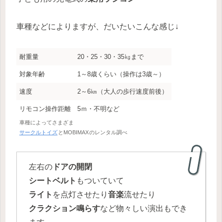
車種などによりますが、だいたいこんな感じ↓
耐重量
20・25・30・35㎏まで
対象年齢
1～8歳くらい（操作は3歳～）
速度
2～6㎞（大人の歩行速度前後）
リモコン操作距離
5ｍ・不明など
車種によってさまざま
サークルトイズ
とMOBIMAX
のレンタル調べ
左右の
ドアの開閉
シートベルト
もついていて
ライト
を点灯させたり
音楽
流せたり
クラクション鳴らす
など物々しい演出もでき