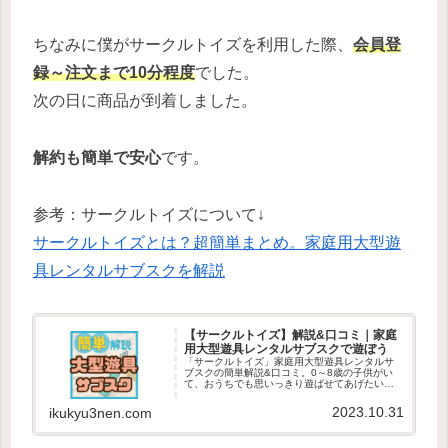
ちなみに僕がサークルトイズを利用した際、
会員登
録～注文まで10分程度
でした。
次の日に商品が到着しました。
解約も簡単で安心
です。
参考：サークルトイズについて↓
サークルトイズとは？超簡単まとめ。家庭用大型遊
具レンタルサブスクを解説
【サークルトイズ】解説&口コミ｜家庭
用大型遊具レンタルサブスクで遊ぼう
「サークルトイズ」家庭用大型遊具レンタルサ
ブスクの簡単解説&口コミ。0～8歳の子供がい
て、おうちでも思いっきり遊ばせてあげたい。
体験・経験をプレゼントしたい。それなら大型
遊具で遊ぼう！レンタルなら処分に困らなくて
2023.10.31
ikukyu3nen.com
何度も試せる。エアー遊具でおうちが徒歩0分の
公園に。100年使える運動能力・自己肯定感を伸
ばそう！